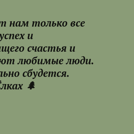
т нам только все
успех и
ящего счастья и
жают любимые люди.
льно сбудется.
Ёлках 🌲